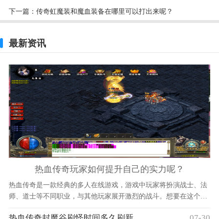
下一篇：
传奇虹魔装和魔血装备在哪里可以打出来呢？
最新资讯
热血传奇玩家如何提升自己的实力呢？
热血传奇是一款经典的多人在线游戏，游戏中玩家将扮演战士、法
师、道士等不同职业，与其他玩家展开激烈的战斗。想要在这个游
戏中脱颖而出，展现自己的实力，需要玩家付出一定的努力，并且
热血传奇封魔谷刷怪时间多久刷新
07-30
掌握一些技巧和方法。对于初入热血传奇的玩家来说，了解游戏的