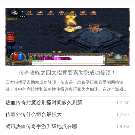
传奇攻略之四大指挥要素助您成功登顶！
四大指挥要素助您成功登顶！传奇是一款备受玩家喜爱的网络游
戏，其中的竞技性和策略性使得许多玩家为之痴迷。在这个游戏
中，玩家需要编队指挥，并充分利用四大指挥要素，以获得胜利。
热血传奇封魔谷刷怪时间多久刷新
07-30
本文将介绍这四大指挥要素，并为您提供成功登顶的攻略。第一个
指挥要素是团
传奇外传什么组合最强大
07-31
腾讯热血传奇手游升级地点在哪
08-02